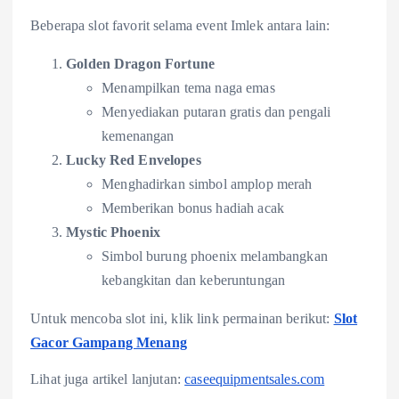
Beberapa slot favorit selama event Imlek antara lain:
Golden Dragon Fortune
Menampilkan tema naga emas
Menyediakan putaran gratis dan pengali
kemenangan
Lucky Red Envelopes
Menghadirkan simbol amplop merah
Memberikan bonus hadiah acak
Mystic Phoenix
Simbol burung phoenix melambangkan
kebangkitan dan keberuntungan
Untuk mencoba slot ini, klik link permainan berikut:
Slot
Gacor Gampang Menang
Lihat juga artikel lanjutan:
caseequipmentsales.com