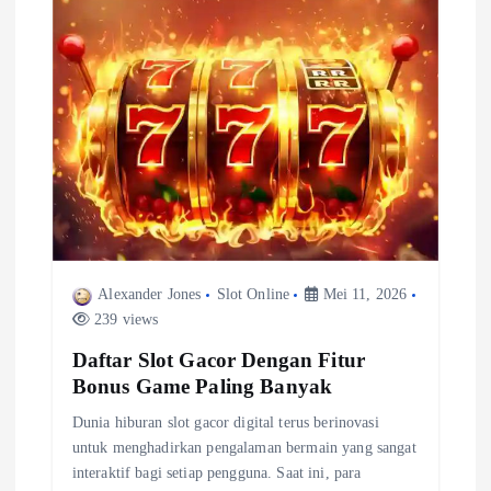
Alexander Jones
Slot Online
Mei 11, 2026
239 views
Daftar Slot Gacor Dengan Fitur
Bonus Game Paling Banyak
Dunia hiburan slot gacor digital terus berinovasi
untuk menghadirkan pengalaman bermain yang sangat
interaktif bagi setiap pengguna. Saat ini, para