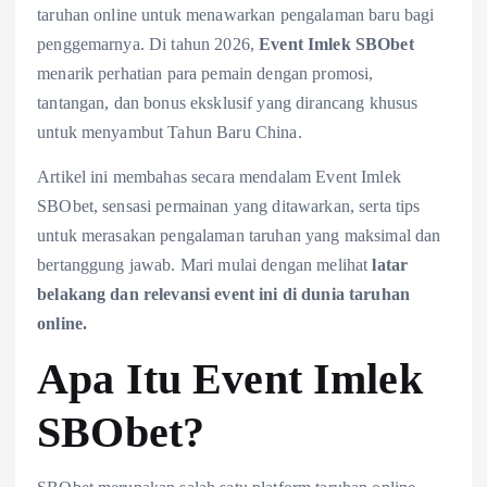
taruhan online untuk menawarkan pengalaman baru bagi
penggemarnya. Di tahun 2026,
Event Imlek SBObet
menarik perhatian para pemain dengan promosi,
tantangan, dan bonus eksklusif yang dirancang khusus
untuk menyambut Tahun Baru China.
Artikel ini membahas secara mendalam Event Imlek
SBObet, sensasi permainan yang ditawarkan, serta tips
untuk merasakan pengalaman taruhan yang maksimal dan
bertanggung jawab. Mari mulai dengan melihat
latar
belakang dan relevansi event ini di dunia taruhan
online.
Apa Itu Event Imlek
SBObet?