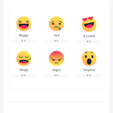
Happy
Sad
Excited
0
%
0
%
0
%
Sleepy
Angry
Surprise
0
%
0
%
0
%